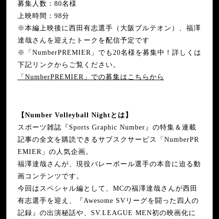
募集人数：80名様
上映時間：98分
※本編上映後に西田有志選手（大阪ブルテオン）、福澤
達哉さんを迎えたトークを配信予定です
※「NumberPREMIER」でも20名様を募集中！詳しくは
下記リンクからご覧ください。
「NumberPREMIER」での募集はこちらから
【Number Volleyball Nightとは】
スポーツ雑誌『Sports Graphic Number』の特集＆連載
記事の全文を購読できるサブスクサービス「NumberPR
EMIER」の人気企画。
福澤達哉さんが、現役バレーボール選手の本音に迫る動
画コンテンツです。
今回はスペシャル編として、MCの福澤達哉さんが西田
有志選手を迎え、『Awesome SVリーグを闘った四人の
記録』の出演秘話や、SV.LEAGUE MEN初の映画化に