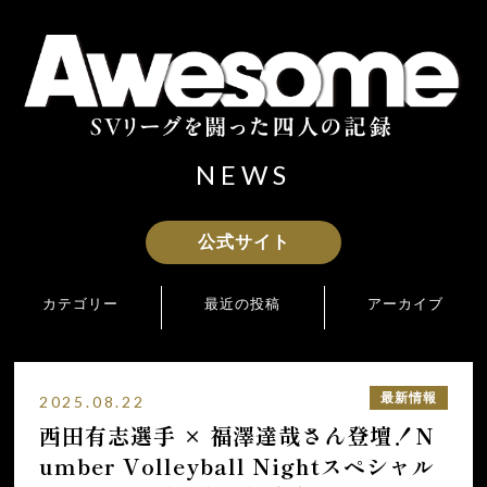
NEWS
公式サイト
カテゴリー
最近の投稿
アーカイブ
最新情報
Blu-ray＆DVD 2026年2月27日(金)発売決定！
2026年2月
Blu-ray＆DVD 発売記念プレゼントキャンペーン開催！
2025年12月
最新情報
2025.08.22
2026.2.27発売Blu-ray＆DVD 予約特典＆特典映像の詳細公開！
2025年11月
西田有志選手 × 福澤達哉さん登壇！N
本日11月1日（土）よりU-NEXTにて独占配信開始
2025年10月
umber Volleyball Nightスペシャル
【9.17更新】各界のバレーボールファ
2025年9月
より推薦コメントが到