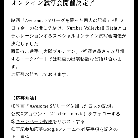
オンライン試写会開催決定！
ン
着
2025年8月
2025年7月
映画『Awesome SVリーグを闘った四人の記録』9月12
日（金）の公開に先駆け、Number Volleyball Nightとコ
ラボレーションするスペシャルオンライン試写会開催が
決定しました！
西田有志選手（大阪ブルテオン）×福澤達哉さんが登壇
するトークパートでは映画の出演秘話など語り合いま
す。
ご応募お待ちしております。
【応募方法】
①映画『Awesome SVリーグを闘った四人の記録』
公式Xアカウント（@svldoc_movie）
をフォローする
②
キャンペーン投稿
をリポストする
③下記参加応募Googleフォームへ必要事項を記入の
上、送信