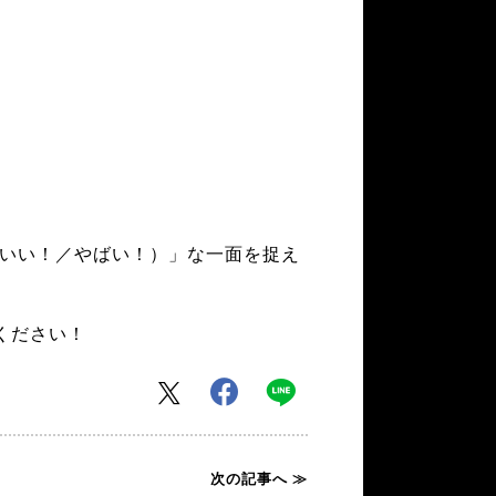
）
。
こいい！／やばい！）」な一面を捉え
待ください！
次の記事へ ≫