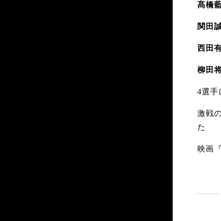
髙橋
関田
西田
柳田
4選
激戦の
た
映画『