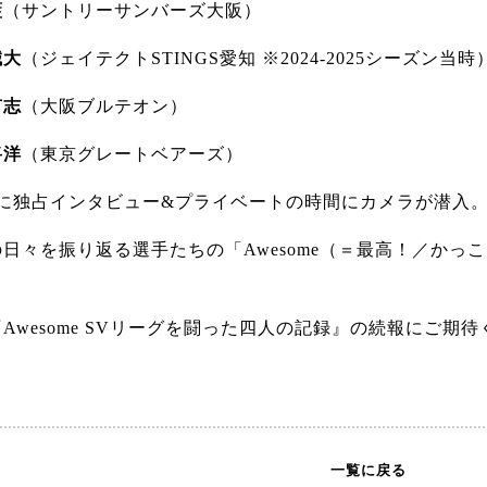
藍
（サントリーサンバーズ大阪）
誠大
（ジェイテクトSTINGS愛知 ※2024-2025シーズン当時
有志
（大阪ブルテオン）
将洋
（東京グレートベアーズ）
手に独占インタビュー&プライベートの時間にカメラが潜入
日々を振り返る選手たちの「Awesome（＝最高！／かっ
Awesome SVリーグを闘った四人の記録』の続報にご期
一覧に戻る