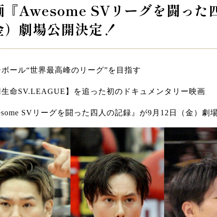
画『Awesome SVリーグを闘った
金）劇場公開決定！
ーボール“世界最高峰のリーグ”を目指す
生命SV.LEAGUE】を追った初のドキュメンタリー映画
esome SVリーグを闘った四人の記録』が9月12日（金）